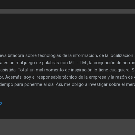
 se nos oc...
n
eva bitácora sobre tecnologías de la información, de la localización 
cora es un mal juego de palabras con MT - TM , la conjunción de herr
sistida. Total, un mal momento de inspiración lo tiene cualquiera. 
r. Además, soy el responsable técnico de la empresa y la razón de 
tiempo para ponerme al día. Así, me obligo a investigar sobre el mer
adas con él. De hecho, al incluir los enlaces anteriores a la Wikiped
se encuentran las versiones españolas de los artículos originales. No 
io
lver algo a la comunidad y ése es un buen sitio para empezar. Esp
 nuevo...