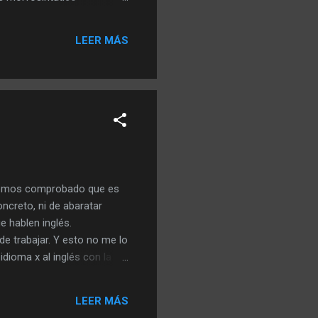
 ( Babelfish ). La segunda
pacidad para crecer (enlace
LEER MÁS
cho un estudio rapidito (
o hemos comprobado que es
oncreto, ni de abaratar
 hablen inglés.
 de trabajar. Y esto no me lo
idioma x al inglés con la
an técnicos en una lengua
ca a nuestro flujo de
LEER MÁS
 (lo que significa abaratar