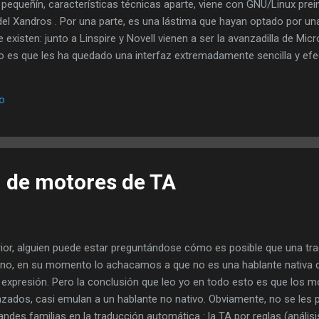
pequeñín, características técnicas aparte, viene con GNU/Linux pre
el Xandros . Por una parte, es una lástima que hayan optado por una
 existen: junto a Linspire y Novell vienen a ser la avanzadilla de Mic
rto es que les ha quedado una interfaz extremadamente sencilla y ef
a algo más. Con el sistema operativo predeterminado, más que un 
rio avanzado siempre le queda eeeXubuntu , una versión personaliza
io
que corre bajo Xfce . El cacharro lleva un par de meses en la calle, 
 PCLinuxOS, etc. A...
 de motores de TA
rior, alguien puede estar preguntándose cómo es posible que una t
eno, en su momento lo achacamos a que no es una hablante nativa del
 la expresión. Pero la conclusión que leo yo en todo esto es que los 
ados, casi emulan a un hablante no nativo. Obviamente, no se les p
ndes familias en la traducción automática : la TA por reglas (anális