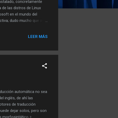
instalado, concretamente
 de las distros de Linux
rosoft en el mundo del
ectiva; dudo mucho que al
PC completo parece una PDA
da de Xubuntu , el
LEER MÁS
pero ya le han conseguido
raducción automática no sea
 inglés, de ahí las
motores de traducción
uede dejar solos, pero son
is morfosintático +