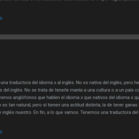
adística (alimentada con corpora textuales). La primera tiene Systran
 entre otros. La ventaja de la segunda sobre la primera es que su ca
io
 y, si recordamos a Darwin, está claro quién tiene las de ganar. He he
mi primera ...
 traductora del idioma x al inglés. No es nativa del inglés, per
os del inglés. No se trata de tenerle manía a una cultura o a un país c
enos anglófonos que hablen el idioma x que nativos del idioma x que
es tan natural, pero sí tienen una actitud distinta, la de tener ganas
te inglés nuestro. En fin, a lo que vamos. Tenemos una traductora del 
ntos, pero no logramos encontrar otra persona que acepte textos t
 que estamos investigando la incorporación de la traducción automáti
io
, no se trata de rebajar la calidad, sino de ahorrar tiempo y esfuerzo