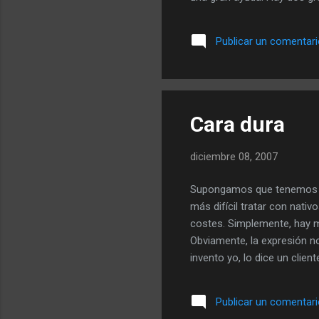
diccionario) y la TA por est
tiene a Google Translator ,
Publicar un comentar
muy interesante) es infinita
GoogleDocs ) introduciendo 
Cara dura
diciembre 08, 2007
Supongamos que tenemos una
más difícil tratar con nativ
costes. Simplemente, hay m
Obviamente, la expresión no 
invento yo, lo dice un clien
que no estamos nada conte
tan minoritaria. El caso es
Publicar un comentar
trabajo. Que nadie se asuste