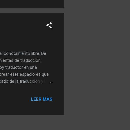
al conocimiento libre. De
amientas de traducción
Soy traductor en una
crear este espacio es que
cado de la traducción y las
ia , me he dado cuenta del
soy editor de la Wikipedia,
LEER MÁS
eremos que todo esto no se