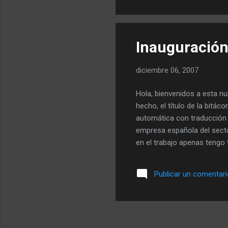
costes, sí). Pues el otro día
Inauguració
diciembre 06, 2007
Hola, bienvenidos a esta nu
hecho, el título de la bitá
automática con traducción a
empresa española del secto
en el trabajo apenas tengo 
nuevas tecnologías relacion
raquítico estado en el que 
Publicar un comentar
pero estoy pensado en devo
quede en propósitos de Año