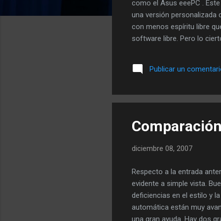
como el Asus eeePC . Este 
una versión personalizada d
con menos espíritu libre que
software libre. Pero lo cie
usuario medio le haga falt
muy avanzada, pero al usua
Publicar un comentar
escritorio ligero de Ubuntu 
colocar Windows XP, Ubuntu,
Comparación
diciembre 08, 2007
Respecto a la entrada ante
evidente a simple vista. Bu
deficiencias en el estilo y
automática están muy avanz
una gran ayuda. Hay dos gra