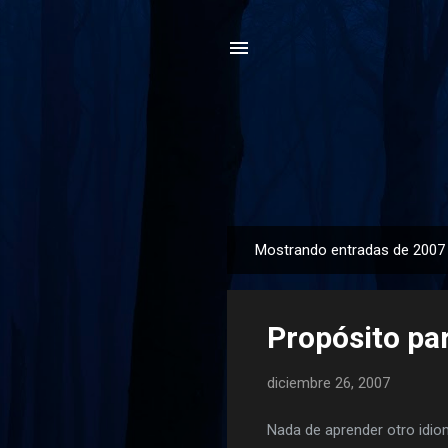
Mostrando entradas de 2007
E
n
t
Propósito pa
r
a
diciembre 26, 2007
d
a
Nada de aprender otro idiom
s