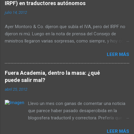
IRPF) en traductores autónomos
julio 14, 2012
Ayer Montoro & Co. dijeron que subía el IVA, pero del IRPF no
dijeron ni mú. Luego en la nota de prensa del Consejo de
ministros llegaron varias sorpresas, como siempre, y hoy con
el BOE han llegado unas cuantas más, para que no nos
LEER MÁS
aburramos el sábado por la mañana. Empezamos. Nota de
prensa del Consejo de ministros (viernes 13) "Se eleva
temporalmente, del 15 por 100 al 21 por 100, la retención por
Fuera Academia, dentro la masa: ¿qué
rendimientos de actividades profesionales […] obtenidos desde
puede salir mal?
el 1 de agosto de este año hasta el 31 de diciembre de 2013."
abril 25, 2012
Según esto, en las facturas tenemos que retenernos a cuenta
el 21 % desde el 1 de agosto hasta acabar 2013. BOE con los
Llevo un mes con ganas de comentar una noticia
recortes anunciados ayer (PDF, sábado 14) Real Decreto-ley
que parece haber pasado desapercibida en la
20-2012 (página 50436), introducción, sección V
blogosfera traductoril y correctora. Prefería que
"Adicionalmente, se eleva el porcentaje de retención o ingreso
hablara de ello alguien con más conocimiento,
a cuenta aplicable a […] los rendimientos de actividades
LEER MÁS
pero al final tendrá que hablar un niñato sobre el