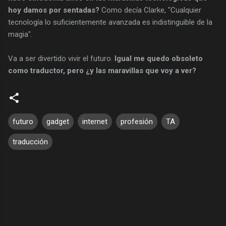
hoy damos por sentadas?
Como decía Clarke, "Cualquier
tecnología lo suficientemente avanzada es indistinguible de la
magia".
Va a ser divertido vivir el futuro.
Igual me quedo obsoleto
como traductor, pero ¿y las maravillas que voy a ver?
futuro
gadget
internet
profesión
TA
traducción
C
o
m
e
n