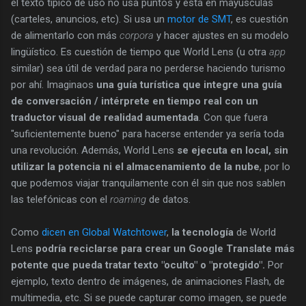
el texto típico de uso no usa puntos y está en mayúsculas
(carteles, anuncios, etc). Si usa un
motor de SMT
, es cuestión
de alimentarlo con más
corpora
y hacer ajustes en su modelo
lingüístico. Es cuestión de tiempo que World Lens (u otra
app
similar) sea útil de verdad para no perderse haciendo turismo
por ahí. Imaginaos
una guía turística que integre una guía
de conversación / intérprete en tiempo real con un
traductor visual de realidad aumentada
. Con que fuera
"suficientemente bueno" para hacerse entender ya sería toda
una revolución. Además, World Lens
se ejecuta en local, sin
utilizar la potencia ni el almacenamiento de la nube
, por lo
que podemos viajar tranquilamente con él sin que nos sablen
las telefónicas con el
roaming
de datos.
Como
dicen en Global Watchtower
,
la tecnología
de World
Lens
podría reciclarse para crear un Google Translate más
potente que pueda tratar texto "oculto" o "protegido".
Por
ejemplo, texto dentro de imágenes, de animaciones Flash, de
multimedia, etc. Si se puede capturar como imagen, se puede